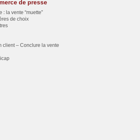
mmerce de presse
e : la vente “muette”
tères de choix
tres
 client – Conclure la vente
dicap