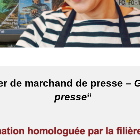
tier de marchand de presse
– G
presse
“