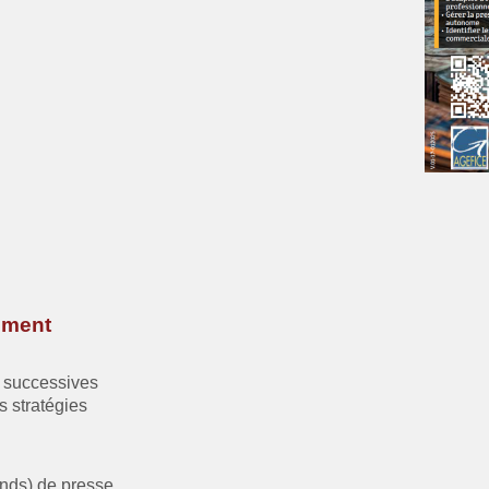
nement
s successives
s stratégies
nds) de presse