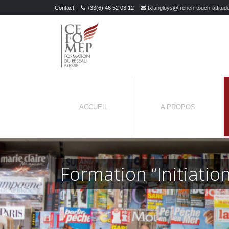
Contact
+33(6) 46 52 03 12
fxlangloys@french-touch-attitud
ACCUEIL
A PROPOS
Formation “Initiati